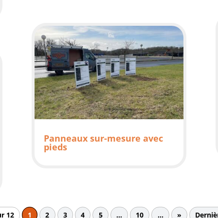
Panneaux sur-mesure avec
pieds
ur 12
1
2
3
4
5
…
10
…
»
Derniè