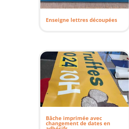
Enseigne lettres découpées
Bâche imprimée avec
changement de dates en
adhésifs