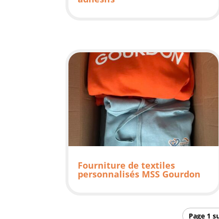
Fourniture de textiles
personnalisés MSS Gourdon
Page 1 s