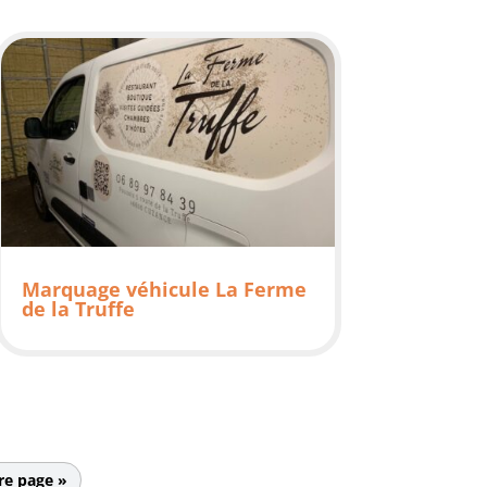
Marquage véhicule La Ferme
de la Truffe
re page »