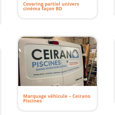
Covering partiel univers
cinéma façon BD
Marquage véhicule – Ceirano
Piscines