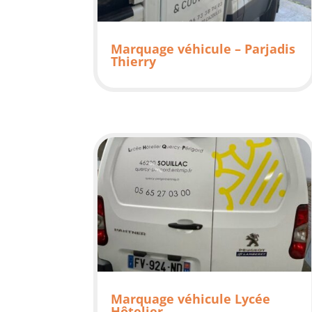
Marquage véhicule – Parjadis
Thierry
Marquage véhicule Lycée
Hôtelier