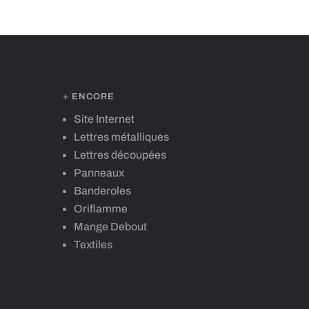
+ ENCORE
Site Internet
Lettres métalliques
Lettres découpées
Panneaux
Banderoles
Oriflamme
Mange Debout
Textiles