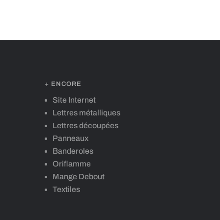
+ ENCORE
Site Internet
Lettres métalliques
Lettres découpées
Panneaux
Banderoles
Oriflamme
Mange Debout
Textiles